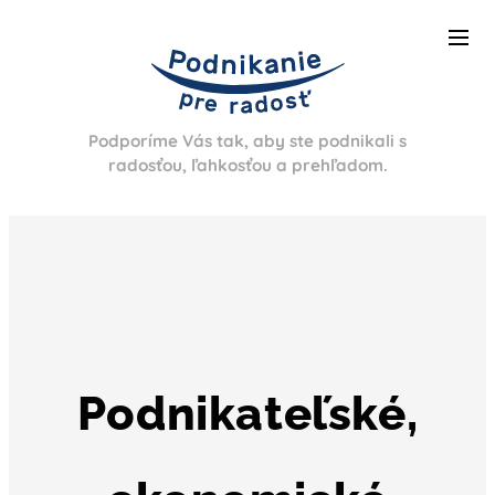
Podporíme Vás tak, aby ste podnikali s
radosťou, ľahkosťou a prehľadom.
Podnikateľské,