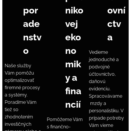
por
niko
ovní
ade
vej
ctv
nstv
eko
a
o
no
Vedieme
jednoduché a
mik
Naše služby
podvojné
Vám pomôžu
účtovníctvo,
y a
optimalizovať
daňovú
firemné procesy
fina
evidenciu.
a systémy.
Spracovávame
ncií
Poradíme Vám
mzdy a
tiež so
personalistiku. V
zhodnotením
prípade potreby
Pomôžeme Vám
investičných
Vám vieme
s finančno-