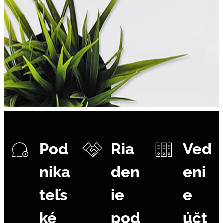
Pod
Ria
Ved
nika
den
eni
teľs
ie
e
ké
pod
účt