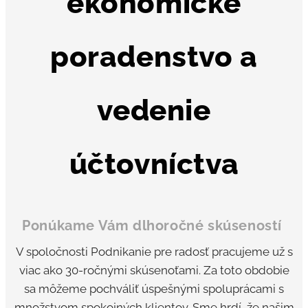
ekonomické
poradenstvo a
vedenie
účtovníctva
Ponúkame Vám dlhoročné skúseností
V spoločnosti Podnikanie pre radosť pracujeme už s
viac ako 30-ročnými skúsenoťami. Za toto obdobie
sa môžeme pochváliť úspešnými spoluprácami s
množstvom spokojných klientov. Sme hrdí, že našim