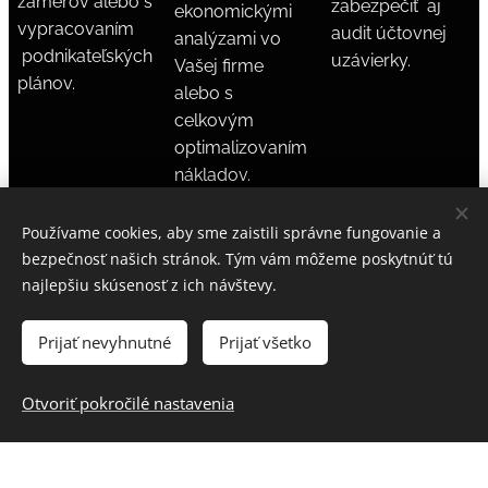
zámerov alebo s
zabezpečiť aj
ekonomickými
vypracovaním
audit účtovnej
analýzami vo
podnikateľských
uzávierky.
Vašej firme
plánov.
alebo s
celkovým
optimalizovaním
nákladov.
Používame cookies, aby sme zaistili správne fungovanie a
bezpečnosť našich stránok. Tým vám môžeme poskytnúť tú
najlepšiu skúsenosť z ich návštevy.
Prijať nevyhnutné
Prijať všetko
Verím, že podnikať sa dá s radosťou a ľahkosťou.
Otvoriť pokročilé nastavenia
Našimi klientmi sú úspešní podnikatelia. Súčasne
radíme aj tým, ktorí podnikanie zvažujú.