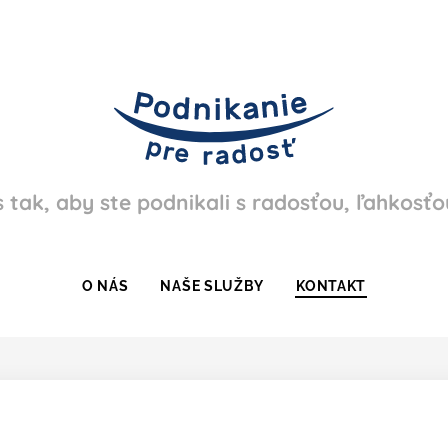
tak, aby ste podnikali s radosťou, ľahkosť
O NÁS
NAŠE SLUŽBY
KONTAKT