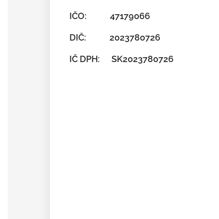
IČO: 47179066
DIČ: 2023780726
IČ DPH: SK2023780726
Hlavné námestie 5, Bratisla
+421 901 123 456,
Po