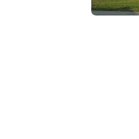
va, 811 01
,
Volajte.:
-
Pi:
8:00 - 18:00